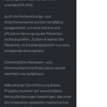
unerlässlich sind.
Auch die Vorbereitungs- und 
Anästhesieräume wurden sorgfältig 
ausgestattet, um eine sichere und 
effiziente Versorgung der Patienten 
sicherzustellen. Zudem erwartet die 
Patienten im Empfangsbereich nun eine 
einladende Atmosphäre.
Die komplette Netzwerk- und 
Kommunikationsinfrastruktur wurde 
ebenfalls neu aufgebaut.
Während der Durchführung dieses 
Projekts mussten wir verschiedene 
Herausforderungen bewältigen, darunter 
die Integration spezieller medizinischer 