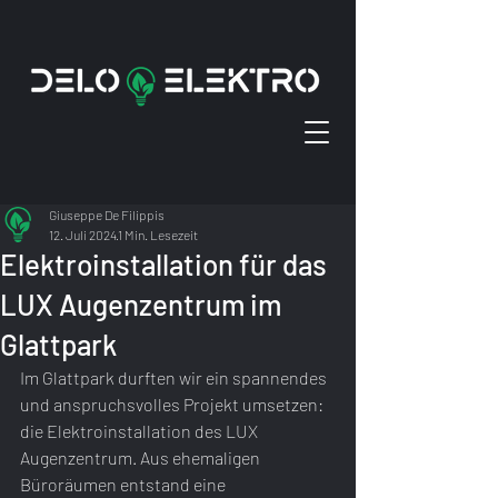
Giuseppe De Filippis
12. Juli 2024
1 Min. Lesezeit
Elektroinstallation für das
LUX Augenzentrum im
Glattpark
Im Glattpark durften wir ein spannendes 
und anspruchsvolles Projekt umsetzen: 
die Elektroinstallation des LUX 
Augenzentrum. Aus ehemaligen 
Büroräumen entstand eine 