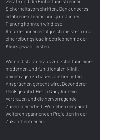
Geräte und die Einhaltung strenger 
Sicherheitsvorschriften. Dank unseres 
erfahrenen Teams und gründlicher 
Planung konnten wir diese 
Anforderungen erfolgreich meistern und 
eine reibungslose Inbetriebnahme der 
Klinik gewährleisten.
Wir sind stolz darauf, zur Schaffung einer 
modernen und funktionalen Klinik 
beigetragen zu haben, die höchsten 
Ansprüchen gerecht wird. Besonderer 
Dank gebührt Herrn Nagy für sein 
Vertrauen und die hervorragende 
Zusammenarbeit. Wir sehen gespannt 
weiteren spannenden Projekten in der 
Zukunft entgegen.