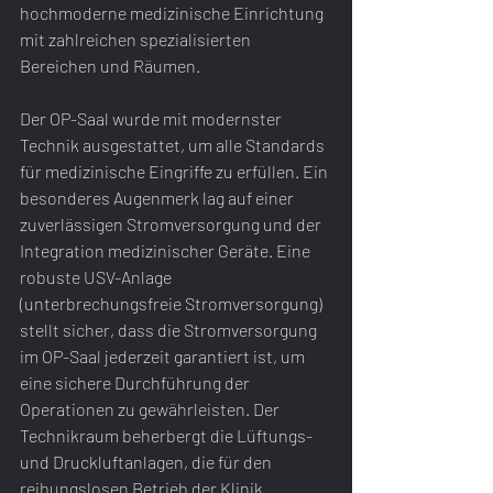
hochmoderne medizinische Einrichtung 
mit zahlreichen spezialisierten 
Bereichen und Räumen.
Der OP-Saal wurde mit modernster 
Technik ausgestattet, um alle Standards 
für medizinische Eingriffe zu erfüllen. Ein 
besonderes Augenmerk lag auf einer 
zuverlässigen Stromversorgung und der 
Integration medizinischer Geräte. Eine 
robuste USV-Anlage 
(unterbrechungsfreie Stromversorgung) 
stellt sicher, dass die Stromversorgung 
im OP-Saal jederzeit garantiert ist, um 
eine sichere Durchführung der 
Operationen zu gewährleisten. Der 
Technikraum beherbergt die Lüftungs- 
und Druckluftanlagen, die für den 
reibungslosen Betrieb der Klinik 